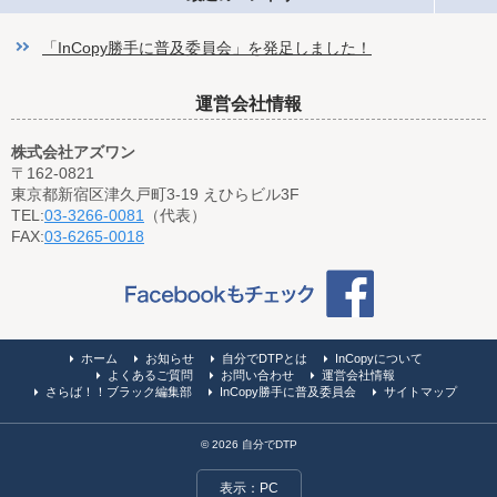
「InCopy勝手に普及委員会」を発足しました！
運営会社情報
株式会社アズワン
〒162-0821
東京都新宿区津久戸町3-19 えひらビル3F
TEL:
03-3266-0081
（代表）
FAX:
03-6265-0018
ホーム
お知らせ
自分でDTPとは
InCopyについて
よくあるご質問
お問い合わせ
運営会社情報
さらば！！ブラック編集部
InCopy勝手に普及委員会
サイトマップ
© 2026 自分でDTP
表示：PC